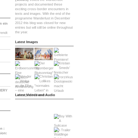
projects and documented these
exciting cross-border encounters in
texts and images. With the end of the
programme Wanderlust in December
2012 this blog was closed for new
n ein
entries but will still be online throughout
the year.
rendt
Latest Images
NERY
Latest Videos and Audio
:
n :
sion: