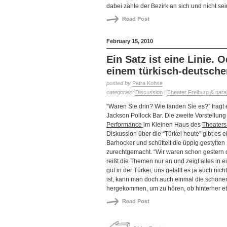
dabei zähle der Bezirk an sich und nicht se
February 15, 2010
Ein Satz ist eine Linie. 
einem türkisch-deutschen
posted by
Petra Kohse
categories:
Discussion
|
Theater Freiburg & garaj
“Waren Sie drin? Wie fanden Sie es?” fragt 
Jackson Pollock Bar. Die zweite Vorstellung
Performance
im Kleinen Haus des
Theaters
Diskussion über die “Türkei heute” gibt es 
Barhocker und schüttelt die üppig gestylten L
zurechtgemacht. “Wir waren schon gestern da
reißt die Themen nur an und zeigt alles in ei
gut in der Türkei, uns gefällt es ja auch nich
ist, kann man doch auch einmal die schönen
hergekommen, um zu hören, ob hinterher et