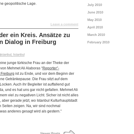
ine geopolitische Lage.
July 2010
June 2010
May 2010
Leave a comment
April 2010
Oder ein Kreis. Ansätze zu
March 2010
 Dialog in Freiburg
February 2010
istanbul, Istanbul
eine junge türkische Frau an der Theke der
 von Mehmet Ali Alaboras “
Reporter”-
 Freiburg
ist zu Ende, und vor dem Beginn der
eine Getränkepause. Die Frau sitzt auf dem
ocken. Auch ihr Begleiter ist auffallend gut
, und es hat uns gar nicht gefallen. Mehmet Ali
nem viel zu negativen Licht. Sicher ist nicht alles
t, aber gerade jetzt, wo Istanbul Kulturhauptstadt
 Seiten zeigen. Na, wir sind nochmal
was anderes gesagt wird als gestern.”