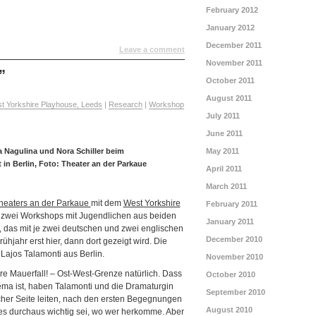
February 2012
January 2012
December 2011
Leave a comment
November 2011
”
October 2011
August 2011
st Yorkshire Playhouse, Leeds
|
Research
|
Workshop
July 2011
June 2011
 Nagulina und Nora Schiller beim
May 2011
in Berlin, Foto: Theater an der Parkaue
April 2011
March 2011
heaters an der Parkaue
mit dem
West Yorkshire
February 2011
n zwei Workshops mit Jugendlichen aus beiden
January 2011
 das mit je zwei deutschen und zwei englischen
December 2010
hjahr erst hier, dann dort gezeigt wird. Die
t Lajos Talamonti aus Berlin.
November 2010
e Mauerfall! – Ost-West-Grenze natürlich. Dass
October 2010
hema ist, haben Talamonti und die Dramaturgin
September 2010
cher Seite leiten, nach den ersten Begegnungen
August 2010
i es durchaus wichtig sei, wo wer herkomme. Aber