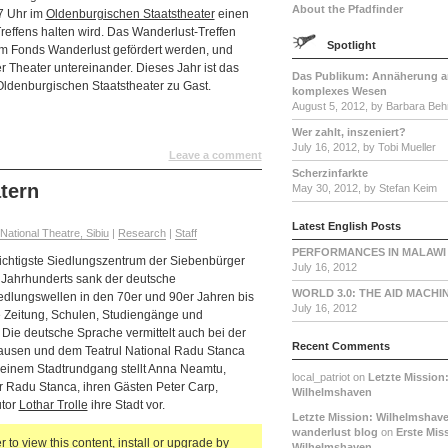
About the Pfadfinder
7 Uhr im
Oldenburgischen Staatstheater
einen
effens halten wird. Das Wanderlust-Treffen
Spotlight
im Fonds Wanderlust gefördert werden, und
 Theater untereinander. Dieses Jahr ist das
Das Publikum: Annäherung a
ldenburgischen Staatstheater zu Gast.
komplexes Wesen
August 5, 2012, by Barbara Beh
Wer zahlt, inszeniert?
July 16, 2012, by Tobi Mueller
Leave a comment
Scherzinfarkte
atern
May 30, 2012, by Stefan Keim
Latest English Posts
tional Theatre, Sibiu
|
Research
|
Staff
PERFORMANCES IN MALAWI
wichtigste Siedlungszentrum der Siebenbürger
July 16, 2012
n Jahrhunderts sank der deutsche
WORLD 3.0: THE AID MACHI
edlungswellen in den 70er und 90er Jahren bis
July 16, 2012
e Zeitung, Schulen, Studiengänge und
Die deutsche Sprache vermittelt auch bei der
Recent Comments
usen und dem Teatrul National Radu Stanca
einem Stadtrundgang stellt Anna Neamtu,
local_patriot on
Letzte Mission
r Radu Stanca, ihren Gästen Peter Carp,
Wilhelmshaven
utor
Lothar Trolle
ihre Stadt vor.
Letzte Mission: Wilhelmshave
wanderlust blog
on
Erste Mis
 to view this content, install or upgrade by
Wilhelmshaven