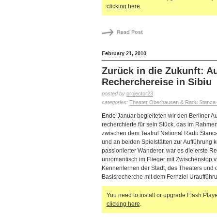
clicking here
.
February 21, 2010
Zurück in die Zukunft: Au
Recherchereise in Sibiu
posted by
projector23
categories:
Theater Oberhausen & Radu Stanca Na
Ende Januar begleiteten wir den Berliner Aut
recherchierte für sein Stück, das im Rahme
zwischen dem Teatrul National Radu Stanc
und an beiden Spielstätten zur Aufführung k
passionierter Wanderer, war es die erste R
unromantisch im Flieger mit Zwischenstop v
Kennenlernen der Stadt, des Theaters und 
Basisrecherche mit dem Fernziel Uraufführ
You need to install or upgrade Flash Player
clicking here
.