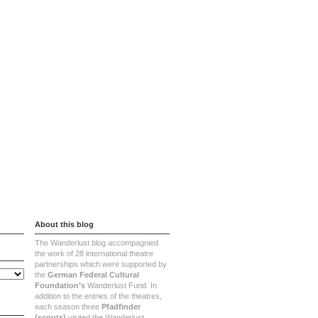
About
Contact
Imprint
About this blog
The Wanderlust blog accompagnied
the work of 28 international theatre
partnerships which were supported by
the
German Federal Cultural
Foundation’s
Wanderlust Fund. In
addition to the entries of the theatres,
each season three
Pfadfinder
(scouts)
visited the Wanderlust