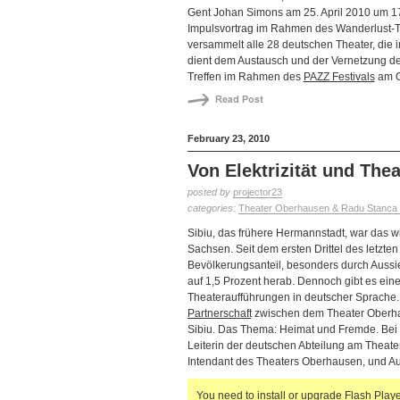
Gent Johan Simons am 25. April 2010 um 1
Impulsvortrag im Rahmen des Wanderlust-Tr
versammelt alle 28 deutschen Theater, die 
dient dem Austausch und der Vernetzung der
Treffen im Rahmen des
PAZZ Festivals
am O
February 23, 2010
Von Elektrizität und The
posted by
projector23
categories:
Theater Oberhausen & Radu Stanca Na
Sibiu, das frühere Hermannstadt, war das 
Sachsen. Seit dem ersten Drittel des letzte
Bevölkerungsanteil, besonders durch Aussi
auf 1,5 Prozent herab. Dennoch gibt es ein
Theateraufführungen in deutscher Sprache. 
Partnerschaft
zwischen dem Theater Oberha
Sibiu. Das Thema: Heimat und Fremde. Bei 
Leiterin der deutschen Abteilung am Theate
Intendant des Theaters Oberhausen, und A
You need to install or upgrade Flash Player