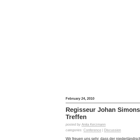
February 24, 2010
Regisseur Johan Simons
Treffen
posted by
Anita Kerzmann
categories:
Conference
|
Discussion
Wir freuen uns sehr, dass der niederländis