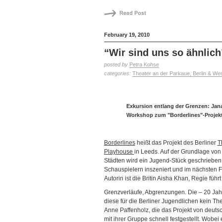
February 19, 2010
“Wir sind uns so ähnlich
posted by
Petra Kohse
categories:
Theater an der Parkaue, Berlin & We
Exkursion entlang der Grenzen: Jana
Workshop zum "Borderlines"-Projekt 
Borderlines
heißt das Projekt des Berliner
T
Playhouse
in Leeds. Auf der Grundlage vo
Städten wird ein Jugend-Stück geschrieben,
Schauspielern inszeniert und im nächsten Frü
Autorin ist die Britin Aisha Khan, Regie führ
Grenzverläufe, Abgrenzungen. Die – 20 Jahr
diese für die Berliner Jugendlichen kein T
Anne Paffenholz, die das Projekt von deuts
mit ihrer Gruppe schnell festgestellt. Wobe