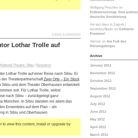
Wolfgang Peschke on
Erdbeersonntag: Eine polnis
deutsche Annäherung
the last days in Zagreb |
lassiefuryflipper on
Gefeierte
Premiere!
Leave a comment
Werner on
Am Fuß des
tor Lothar Trolle auf
Riesengebirges
Archive
tional Theatre, Sibiu
|
Research
January 2013
November 2012
or Lothar Trolle auf einer Reise nach Sibiu. Er
n der Theaterpartnerschaft
Zwei Orte – Ein Stück
October 2012
a Sibiu und dem Theater Oberhausen entwickelt
September 2012
ommen soll. Für Lothar Trolle, selbst
eise nach Sibiu – zurückgelegt ganz
August 2012
ia München. In Sibiu standen vor allem das
July 2012
des Ensembles auf dem Plan – als
June 2012
ung in Sibiu und Oberhausen.
May 2012
 to view this content, install or upgrade by
April 2012
March 2012