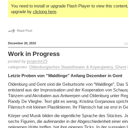
You need to install or upgrade Flash Player to view this content, 
upgrade by
clicking here
.
December 20, 2010
Le
Work in Progress
posted by
projector23
categories:
Oldenburgisches Staatstheater & Kopergietery, Ghent
Letzte Proben von “Waldlinge” Anfang Dezember in Gent
Oldenburg und Gent sind die Geburtsorte von “Waldlinge”. Das 
entstand aus der Improvisation und der Kooperation von Schausp
Tänzern und Akrobaten aus Antwerpen und Oldenburg unter Reg
Randy De Vlieghe. Text gibt es wenig. Kristina Gorjanowa spricht
Flämisch mit kleinen Plastiktieren. Ihr Flämisch hat sie erst in Ge
Körper und Musik bilden die eigentliche Sprache des Stückes. J
sechs Figuren, die aufeinander in der Abgeschiedenheit einer ei
gelegenen Hütte treffen, hat ihre eigenen Ticks. In der surrealen 