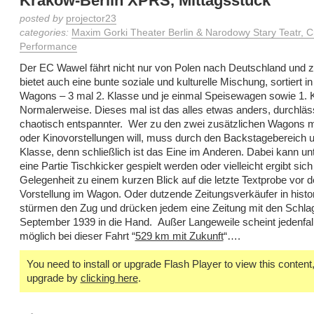
Kraków-Berlin XPRS, Mittagsstück
posted by
projector23
categories:
Maxim Gorki Theater Berlin & Narodowy Stary Teatr, 
Performance
Der EC Wawel fährt nicht nur von Polen nach Deutschland und z
bietet auch eine bunte soziale und kulturelle Mischung, sortiert in
Wagons – 3 mal 2. Klasse und je einmal Speisewagen sowie 1. 
Normalerweise. Dieses mal ist das alles etwas anders, durchläs
chaotisch entspannter. Wer zu den zwei zusätzlichen Wagons m
oder Kinovorstellungen will, muss durch den Backstagebereich u
Klasse, denn schließlich ist das Eine im Anderen. Dabei kann u
eine Partie Tischkicker gespielt werden oder vielleicht ergibt sich
Gelegenheit zu einem kurzen Blick auf die letzte Textprobe vor d
Vorstellung im Wagon. Oder dutzende Zeitungsverkäufer in histor
stürmen den Zug und drücken jedem eine Zeitung mit den Schla
September 1939 in die Hand. Außer Langeweile scheint jedenfall
möglich bei dieser Fahrt “
529 km mit Zukunft
“….
You need to install or upgrade Flash Player to view this content, 
upgrade by
clicking here
.