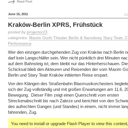
June 15, 2011
Le
Kraków-Berlin XPRS, Frühstück
posted by
projector23
categories:
Maxim Gorki Theater Berlin & Narodowy Stary Teatr, 
Performance
Wer den einzigen durchgehenden Zug von Kraków nach Berlin n
darf kein Langschläfer sein. Wer nicht pünktlich drei Minuten nac
auf dem Bahnsteig ist, dem bleibt nur das Hinterherschauen. Di
Schicksal blieb den Akteuren und Reisenden der vom Maxim Go
Berlin und Stary Teatr Kraków initiierten Reise erspart.
Von den Klängen des Straßenbahn Blasmusikorchesters begleite
sich der Zug vollständig und mit großen Erwartungen am 11.6. 20
Bewegung. Dieser Film zeigt einen Querschnitt vom ersten
Streckenabschnitt bis nach Zabrze und berichtet von den Schwie
des aufrechten Ganges (und Standes) in einem, nicht immer la
fahrenden, Zug.
You need to install or upgrade Flash Player to view this content, 