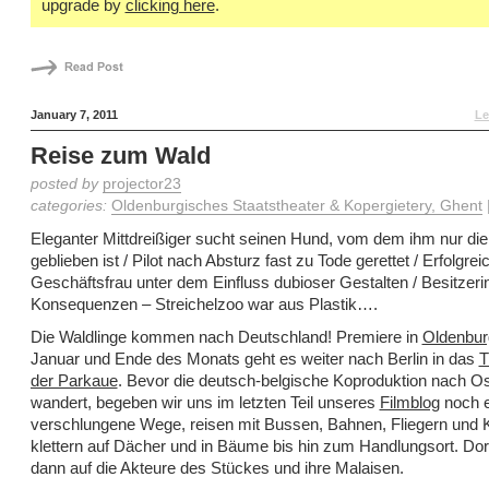
upgrade by
clicking here
.
January 7, 2011
Le
Reise zum Wald
posted by
projector23
categories:
Oldenburgisches Staatstheater & Kopergietery, Ghent
Eleganter Mittdreißiger sucht seinen Hund, vom dem ihm nur die
geblieben ist / Pilot nach Absturz fast zu Tode gerettet / Erfolgrei
Geschäftsfrau unter dem Einfluss dubioser Gestalten / Besitzerin
Konsequenzen – Streichelzoo war aus Plastik….
Die Waldlinge kommen nach Deutschland! Premiere in
Oldenbur
Januar und Ende des Monats geht es weiter nach Berlin in das
T
der Parkaue
. Bevor die deutsch-belgische Koproduktion nach O
wandert, begeben wir uns im letzten Teil unseres
Filmblog
noch e
verschlungene Wege, reisen mit Bussen, Bahnen, Fliegern und K
klettern auf Dächer und in Bäume bis hin zum Handlungsort. Dort 
dann auf die Akteure des Stückes und ihre Malaisen.