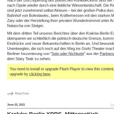
Nach der Durchquerung des polnischen Kohlebeckens fährt der
nach Opole wieder durch eine liebliche Wiesenlandschaft. Die R
sind jetzt zunehmend selbst Akteure – bei der großen Polka dur
Bahnhof von Bolesławiec, beim Kräftemessen mit den starken 
Zary oder der Herstellung ihrer privaten Wundertrommel unter An
Natascha von Steiger.
Mit dem dritten Teil unseres Berichtes über den Kraków-Berlin 
überqueren wir schließlich die polnisch-deutsche Grenze, komme
Eindrücke und neuer Bekanntschaften in Berlin an. Und bewunde
Unentwegten, die sich noch auf den Weg ins Gorki Theater mac
Berliner Inszenierung von “
Sein oder Nichtsein
” aus der
Partners
dem Stary Teatr zu sehen.
You need to install or upgrade Flash Player to view this content, 
upgrade by
clicking here
.
June 22, 2011
Le