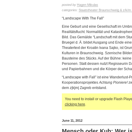
posted by
Hagen Mikulas
categories:
Staatstheater Braunschweig & z/k/m 
“Landscape With The Fall”
Eine Geburt und eine Gesellschaft im Umbru
Realitätsflucht. Normalität und Katastrophe
Bild. Das Gemälde
“
Landschaft mit dem Stur
Bruegel d. Ä. bildet Ausgang und Ende eines
Theatertext der Kroatin Ivana Sajko, ist Gr
Kulturen in Braunschweig. Szenische Bilde
Bausteine des Stücks. Auf der Bühne: kein
Personen. Statt dessen nutzt Regisseurin D
und Papierbahnen und die Körper der Scha
“Landscape with Fall” ist eine Wanderlust-
Kooperationsprojektes
Achtung Pioniere!
zw
dem z|k|m| Zagreb entstand.
You need to install or upgrade Flash Player
clicking here
.
June 11, 2012
Mensch oder Kuh: Wer is