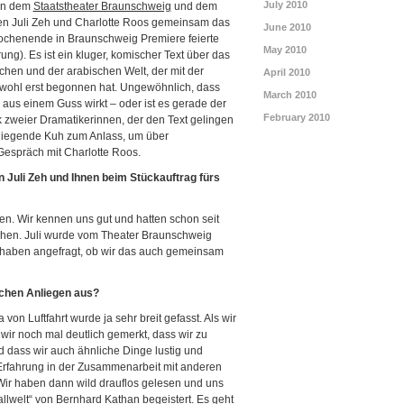
July 2010
hen dem
Staatstheater Braunschweig
und dem
en Juli Zeh und Charlotte Roos gemeinsam das
June 2010
chenende in Braunschweig Premiere feierte
May 2010
ng). Es ist ein kluger, komischer Text über das
chen und der arabischen Welt, der mit der
April 2010
wohl erst begonnen hat. Ungewöhnlich, dass
March 2010
 aus einem Guss wirkt – oder ist es gerade der
February 2010
ck zweier Dramatikerinnen, der den Text gelingen
liegende Kuh zum Anlass, um über
espräch mit Charlotte Roos.
Juli Zeh und Ihnen beim Stückauftrag fürs
en. Wir kennen uns gut und hatten schon seit
chen. Juli wurde vom Theater Braunschweig
r haben angefragt, ob wir das auch gemeinsam
chen Anliegen aus?
 Luftfahrt wurde ja sehr breit gefasst. Als wir
ir noch mal deutlich gemerkt, dass wir zu
dass wir auch ähnliche Dinge lustig und
 Erfahrung in der Zusammenarbeit mit anderen
 Wir haben dann wild drauflos gelesen und uns
llwelt“ von Bernhard Kathan begeistert. Es geht