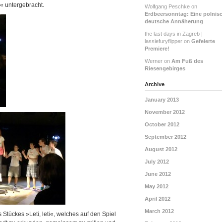
« untergebracht.
Wolfgang Peschke on
Erdbeersonntag: Eine polnis
deutsche Annäherung
the last days in Zagreb |
lassiefuryflipper on
Gefeierte
Premiere!
Werner on
Am Fuß des
Riesengebirges
Archive
January 2013
November 2012
October 2012
September 2012
August 2012
July 2012
June 2012
May 2012
April 2012
March 2012
Stückes »Leti, leti«, welches auf den Spiel