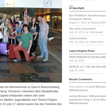
Spotlight
Das Publikum: Annäherung a
komplexes Wesen
August 5, 2012, by Barbara Beh
Wer zahlt, inszeniert?
July 16, 2012, by Tobi Mueller
Scherzinfarkte
May 30, 2012, by Stefan Keim
Latest English Posts
PERFORMANCES IN MALAWI
July 16, 2012
WORLD 3.0: THE AID MACHI
July 16, 2012
Recent Comments
local_patriot on
Letzte Mission
« war am Wochenende zu Gast in Braunschweig.
Wilhelmshaven
tung: Pioniere!« zwischen dem Staatstheater
Zagreb entstanden neben den zwei
Letzte Mission: Wilhelmshave
den Städten Jugendklubs zum Thema Fliegen.
wanderlust blog
on
Erste Mis
Wilhelmshaven
n 15 und 17 Jahren waren bei den Familien des