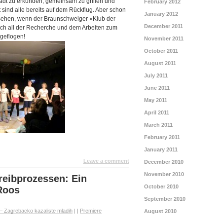
Stadt zu erkunden, gemeinsam zu grillen und
February 2012
zt sind alle bereits auf dem Rückflug. Aber schon
January 2012
sehen, wenn der Braunschweiger »Klub der
December 2011
ach all der Recherche und dem Arbeiten zum
geflogen!
November 2011
October 2011
August 2011
July 2011
June 2011
May 2011
April 2011
March 2011
February 2011
January 2011
Leave a comment
December 2010
November 2010
eibprozessen: Ein
October 2010
Roos
September 2010
– Zagrebacko kazaliste mladih
|
|
Premiere
August 2010