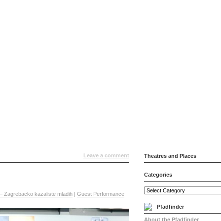
Leave a comment
Theatres and Places
Categories
– Zagrebacko kazaliste mladih
|
Guest Performance
Pfadfinder
About the Pfadfinder