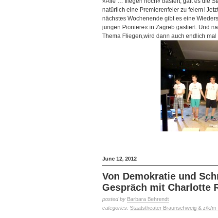
»Alle … fliegen hoch« basiert, galt es die 
natürlich eine Premierenfeier zu feiern! Jet
nächstes Wochenende gibt es eine Wieder
jungen Pioniere« in Zagreb gastiert. Und n
Thema Fliegen,wird dann auch endlich mal 
June 12, 2012
Von Demokratie und Schr
Gespräch mit Charlotte 
posted by
Barbara Behrendt
categories:
Staatstheater Braunschweig & z/k/m 