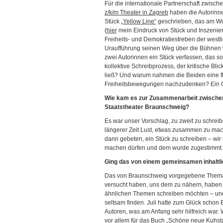
Für die internationale Partnerschaft zwisc
z/k/m Theater in Zagreb
haben die Autorinn
Stück
„Yellow Line“
geschrieben, das am Wo
(
hier
mein Eindruck von Stück und Inszenieru
Freiheits- und Demokratiestreben der westli
Uraufführung seinen Weg über die Bühnen 
zwei Autorinnen ein Stück verfassen, das so
kollektive Schreibprozess, der kritische Bli
ließ? Und warum nahmen die Beiden eine f
Freiheitsbewegungen nachzudenken? Ein G
Wie kam es zur Zusammenarbeit zwischen 
Staatstheater Braunschweig?
Es war unser Vorschlag, zu zweit zu schreib
längerer Zeit Lust, etwas zusammen zu ma
dann gebeten, ein Stück zu schreiben – wi
machen dürfen und dem wurde zugestimmt.
Ging das von einem gemeinsamen inhaltli
Das von Braunschweig vorgegebene Thema von
versucht haben, uns dem zu nähern, haben w
ähnlichen Themen schreiben möchten – und 
seltsam finden. Juli hatte zum Glück schon
Autoren, was am Anfang sehr hilfreich war.
vor allem für das Buch „Schöne neue Kuhsta