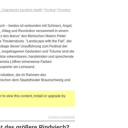
– Zagrebacko kazaliste mladih
|
Festival
|
Premiere
ch – beides ist verbunden mit Schmerz, Angst,
n, Alltag und Revolution versammelt in einem
z des Ikarus” des flämischen Malers Pieter
 Theaterstücks. ”Landscape with the Fall”, der
undlage dieser Uraufführung zum Festival der
r, vorgetragenen Gedanken und Träume sind die
e klar erkennbaren, handelnden und sprechende
aniela Löffner eimerweise Farben
uspieler als Leinwand.
Produktion, die im Rahmen des
ischen dem Staatstheater Braunschweig und
 to view this content, install or upgrade by
Leave a comment
t das größere Rindviech?