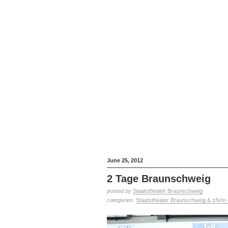
June 25, 2012
2 Tage Braunschweig
posted by
Staatstheater Braunschweig
categories:
Staatstheater Braunschweig & z/k/m 