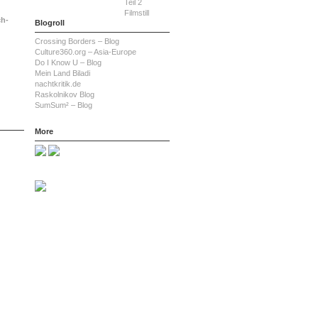
ch-
Blogroll
Crossing Borders – Blog
Culture360.org – Asia-Europe
Do I Know U – Blog
Mein Land Biladi
nachtkritik.de
Raskolnikov Blog
SumSum² – Blog
More