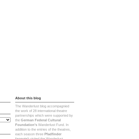
About
Contact
Imprint
About this blog
The Wanderlust blog accompagnied
the work of 28 international theatre
partnerships which were supported by
the
German Federal Cultural
Foundation’s
Wanderlust Fund. In
addition to the entries of the theatres,
each season three
Pfadfinder
(scouts)
visited the Wanderlust