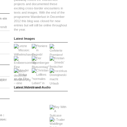
projects and documented these
exciting cross-border encounters in
texts and images. With the end of the
programme Wanderlust in December
n ein
2012 this blog was closed for new
entries but will still be online throughout
rendt
the year.
Latest Images
NERY
Latest Videos and Audio
:
n :
sion: