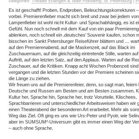
categories:
Theater Erlangen & Teatr Pokoleniy, St. Petersburg
|
P
Es ist geschafft! Proben, Endproben, Beleuchtungskorrekturen – 
vorbei. Premierenfieber macht sich breit und zwar bei jedem von
Lampenfieber ist wohl nicht Kultur- und Sprachabhängig, es ist e
Gefühl. Nun noch schnell mit dem Kauf von ein paar Premiere
ablenken, noch schnell ein ‚deutsches’ Souvenir kaufen, schon m
bisschen im Sankt Petersburger Reiseführer blättern und … war
auf den Premierenabend, auf die Maskenzeit, auf das Black im
Zuschauerraum, auf die gleichzeitig eintretende Stille, warten au
Auftritt, auf den letzten Satz, auf den Applaus. Warten auf die Re
Zuschauer, auf die Kritiken. Knapp acht Wochen Probenzeit sind
vergangen und die letzten Stunden vor der Premiere scheinen si
die Länge zu ziehen.
Wir freuen uns auf die Premierenfeier, denn, so sagt man, feiern
Deutsche und Russen am Besten und am Besten zusammen. Kul
Kultur her, Sprache hin, Sprache her, trotz Vorurteile, Klischees,
Sprachbarrieren und unterschiedlicher Arbeitsweisen haben wi
einen Theaterabend der besonderen Art erarbeitet. Mehr als sons
Weg das Ziel. Oft ging es uns wie Urs-Peter und Pyotr, wie Selin
aber im SUMSUM²-Universum gibt es immer einen Weg der Ver
– auch ohne Sprache.