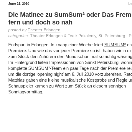
June 21, 2010
Le
Die Matinee zu SumSum² oder Das Frem
fern und doch so nah
posted by
Theater Erlangen
categories:
Theater Erlangen & Teatr Pokoleniy, St. Petersburg
|
P
Endspurt in Erlangen. In knapp einer Woche feiert
SUMSUM²
end
Premiere. Und wie das vor jeder Premiere so ist, haben wir in ei
zum Stück den Zuhörern den Mund schon mal so richtig wässri
Im Hintergrund liefen Impressionen von Sankt Petersburg, wohi
komplette SUMSUM²-Team ein paar Tage nach der Premiere reis
um die dortige ‘opening night’ am 8. Juli 2010 vorzubereiten, Ret
Matthias gaben eine kleine musikalische Kostprobe und Regie u
Schauspieler kamen zu Wort zum Stück an diesem sonnigen
Sonntagvormittag.