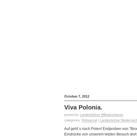
October 7, 2012
Viva Polonia.
posted by
Landesbühne Wilhelmshaven
categories:
Rehearsal
|
Landesbühne Niedersach
Auf geht´s nach Polen! Endproben von “Bro
Eindrücke von unserem letzten Besuch dor