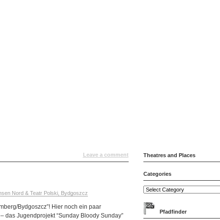
Leave a comment
Theatres and Places
Categories
sen Nord & Teatr Polski, Bydgoszcz
mberg/Bydgoszcz”! Hier noch ein paar
Pfadfinder
t – das Jugendprojekt “Sunday Bloody Sunday”