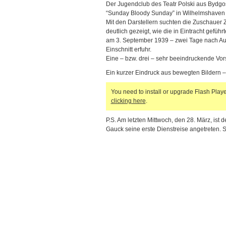
Der Jugendclub des Teatr Polski aus Bydgos
“Sunday Bloody Sunday” in Wilhelmshaven
Mit den Darstellern suchten die Zuschauer Z
deutlich gezeigt, wie die in Eintracht gefü
am 3. September 1939 – zwei Tage nach Au
Einschnitt erfuhr.
Eine – bzw. drei – sehr beeindruckende Vor
Ein kurzer Eindruck aus bewegten Bildern – 
You need to install or upgrade Flash Player
clicking here
.
P.S. Am letzten Mittwoch, den 28. März, is
Gauck seine erste Dienstreise angetreten. S