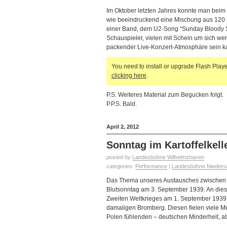
Im Oktober letzten Jahres konnte man beim 
wie beeindruckend eine Mischung aus 120 
einer Band, dem U2-Song “Sunday Bloody 
Schauspieler, vielen mit Schein um sich w
packender Live-Konzert-Atmosphäre sein ka
You need to install or upgrade Flash Player
clicking here
.
P.S. Weiteres Material zum Begucken folgt.
P.P.S. Bald.
April 2, 2012
Sonntag im Kartoffelkell
posted by
Landesbühne Wilhelmshaven
categories:
Performance
|
Landesbühne Niedersa
Das Thema unseres Austausches zwischen 
Blutsonntag am 3. September 1939. An die
Zweiten Weltkrieges am 1. September 1939
damaligen Bromberg. Diesen fielen viele M
Polen fühlenden – deutschen Minderheit, a