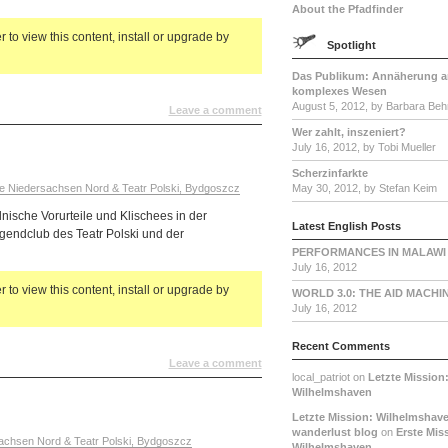
About the Pfadfinder
 to view this content, install or upgrade by
Spotlight
Das Publikum: Annäherung a
komplexes Wesen
August 5, 2012, by Barbara Beh
Leave a comment
Wer zahlt, inszeniert?
July 16, 2012, by Tobi Mueller
Scherzinfarkte
 Niedersachsen Nord & Teatr Polski, Bydgoszcz
May 30, 2012, by Stefan Keim
ische Vorurteile und Klischees in der
Latest English Posts
ndclub des Teatr Polski und der
PERFORMANCES IN MALAWI
July 16, 2012
 to view this content, install or upgrade by
WORLD 3.0: THE AID MACHI
July 16, 2012
Recent Comments
Leave a comment
local_patriot on
Letzte Mission
Wilhelmshaven
Letzte Mission: Wilhelmshave
wanderlust blog
on
Erste Mis
chsen Nord & Teatr Polski, Bydgoszcz
Wilhelmshaven