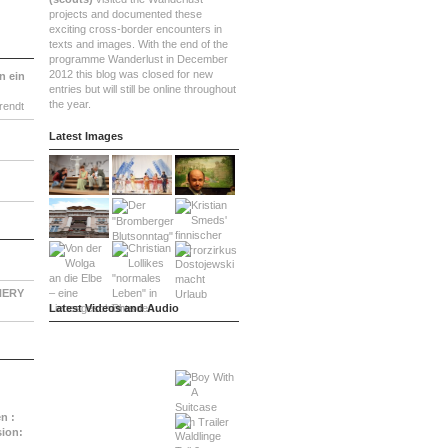
projects and documented these
exciting cross-border encounters in
texts and images. With the end of the
programme Wanderlust in December
2012 this blog was closed for new
n ein
entries but will still be online throughout
the year.
rendt
Latest Images
NERY
Latest Videos and Audio
:
n :
sion: