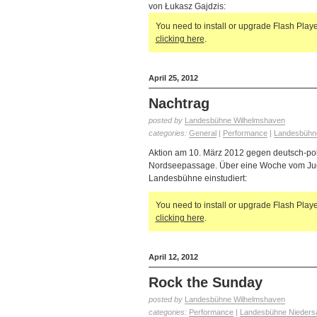
von Łukasz Gajdzis:
You need to install or upgrade Flash Player
clicking here
.
April 25, 2012
Nachtrag
posted by
Landesbühne Wilhelmshaven
categories:
General
|
Performance
|
Landesbühne
Aktion am 10. März 2012 gegen deutsch-poln
Nordseepassage. Über eine Woche vom Juge
Landesbühne einstudiert:
You need to install or upgrade Flash Player
clicking here
.
April 12, 2012
Rock the Sunday
posted by
Landesbühne Wilhelmshaven
categories:
Performance
|
Landesbühne Niedersa