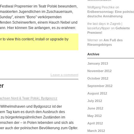
Festiwal Prapremier im Teatr Polski bewundern,
Wolfgang Peschke on
maskierten Jugendlichen im Zuschauerraum,
Erdbeersonntag: Eine polnis
deutsche Annäherung
Sunday”, einem “Bono” verkörpernden
erfenden Scheinwerfern, einem Hauch Nebel und
the last days in Zagreb |
nn. Hier können Sie anfangen, es zu erahnen:
lassiefuryflipper on
Gefeierte
Premiere!
 to view this content, install or upgrade by
Werner on
Am Fuß des
Riesengebirges
Archive
January 2013
November 2012
Leave a comment
October 2012
er
September 2012
August 2012
chsen Nord & Teatr Polski, Bydgoszcz
July 2012
Wilhelmshaven und Bydgoszcz ist der
June 2012
sem Tag kam es durch den Ausbruch des
May 2012
 zu bürgerkriegsähnlichen Zuständen im
enschen der – in Polen lebenden und sich als
April 2012
ber auch der polnischen Bevölkerung zum Opfer.
March 2012