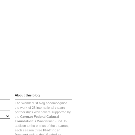
About
Contact
Imprint
About this blog
The Wanderlust blog accompagnied
the work of 28 international theatre
partnerships which were supported by
the
German Federal Cultural
Foundation’s
Wanderlust Fund. In
addition to the entries of the theatres,
each season three
Pfadfinder
(scouts)
visited the Wanderlust