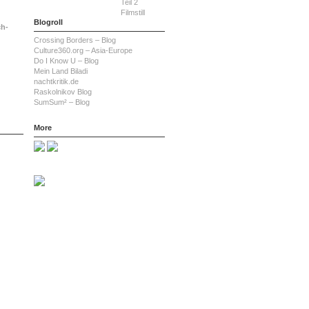
Blogroll
ch-
Crossing Borders – Blog
Culture360.org – Asia-Europe
Do I Know U – Blog
Mein Land Biladi
nachtkritik.de
Raskolnikov Blog
SumSum² – Blog
More