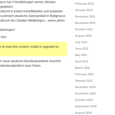
zcz hat 3 Vorstellungen seines Stückes
February 2012
 gegeben.
January 2012
uflucht in einem Kartoffelkeller und bekamen
hrte polnisch-deutsche Zweisamkeit in Bydgoszcz,
December 2011
sbruch des Zweiten Weltkrieges – einen jähen
November 2011
October 2011
stellungen!
August 2011
hier:
July 2011
 to view this content, install or upgrade by
June 2011
May 2011
t der neue deutsche Bundespräsident Joachim
April 2011
elbstverständlich nach Polen.
March 2011
February 2011
January 2011
December 2010
November 2010
October 2010
September 2010
August 2010