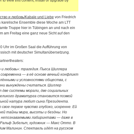
 to view this content, install or upgrade by
ство и любовь/Kabale und Liebe
von Friedrich
das karelische Ensemble diese Woche am LTT
amte Truppe hier in Tübingen an und nach ein
m am Freitag eine ganz neue Sicht auf den
 20 Uhr im Großen Saal die Aufführung von
Russisch mit deutscher Simultanübersetzung.
rtnertheaters:
 и любовь»: трагедия. Пьеса Шиллера
современна — в её основе вечный конфликт
лёнными и условностями общества, с
ни вынуждены считаться. Шиллер
 две системы морали, две социальных
 великого драматурга становится поэмой
ильной натура любит сына Президента.
вое первое чувство глубоко, искренне. Ей
ней тайны мира, высоты и бездны. Но
и непознаваемыми лабиринтами — даже в
 Ральф Зибельт, художник — Макс Отто. В
дим Малинин. Спектакль идёт на русском