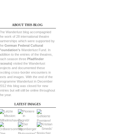
ABOUT THIS BLOG
The Wanderlust blog accompagnied
the work of 28 international theatre
partnerships which were supported by
the
German Federal Cultural
Foundation’s
Wanderlust Fund. In
addition to the entries of the theatres,
each season three
Pfadfinder
(scouts)
visited the Wanderlust
projects and documented these
exciting cross-border encounters in
texts and images. With the end of the
programme Wanderlust in December
2012 this blog was closed for new
entries but will still be online throughout
the year.
LATEST IMAGES