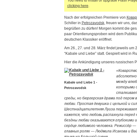
You need to install or upgrade Flash Player
clicking here
.
Nach der erfolgreichen Premiere von
Ковар
Schiller in
Petrozavodsk
, freuen wir uns, 
begrüßen zu dürfen! Morgen kommt die ges
paar Orientierungsproben wird dem Publiku
deutschen Klassiker eröffnet.
Am 26., 27. und 28. März findet jeweils um
“Kabale und Liebe” statt. Gespielt wird in 
Hier die Ankündigung unseres russischen Pa
«Коварство
абсолютно 
между влюб
Kabale und Liebe 1 -
которыми о
Petrozavodsk
сталкивает
среды, но бюргерская драма под пером
любви. Простая девушка с цельной и с
Шестнадцатилетняя Луиза переживает с
кажется, что любовь распахнула перед 
бездны любви оказываются глубокими 
сердце любимого человека. Режиссёр —
главных ролях —
Людмила Исакова и Ва
языке на Большой сцене.