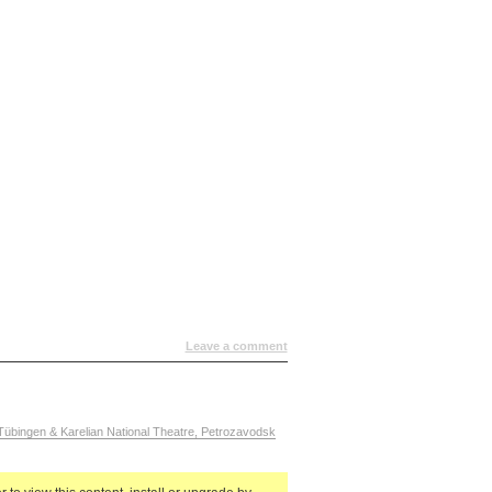
Leave a comment
Tübingen & Karelian National Theatre, Petrozavodsk