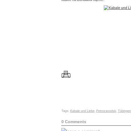
Tags:
Kabale und Liebe
,
Petrozavodsk
,
Tübingen
0 Comments