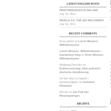
LATEST ENGLISH POSTS
PERFORMANCES IN MALAWI
July 16, 2012
WORLD 3.0: THE AID MACHINERY
July 16, 2012
RECENT COMMENTS
local_patriot on
Letzte Mission:
Wilhelmshaven
Letzte Mission: Wilhelmshaven :
wanderlust blog
on
Erste Mission:
Wilhelmshaven
Wolfgang Peschke on
Erdbeersonntag: Eine polnisch-
deutsche Annäherung
the last days in Zagreb |
lassiefuryflipper on
Gefeierte
Premiere!
Werner on
Am Fuß des
Riesengebirges
ARCHIVE