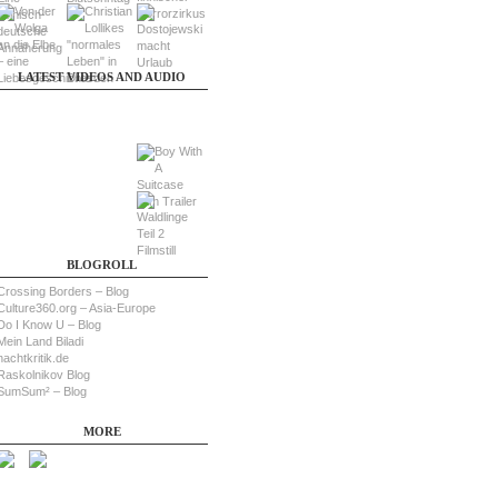
LATEST VIDEOS AND AUDIO
BLOGROLL
Crossing Borders – Blog
Culture360.org – Asia-Europe
Do I Know U – Blog
Mein Land Biladi
nachtkritik.de
Raskolnikov Blog
SumSum² – Blog
MORE