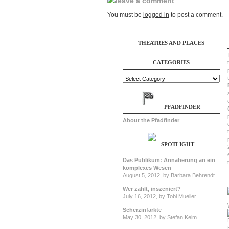
leave a comment
You must be
logged in
to post a comment.
THEATRES AND PLACES
CATEGORIES
PFADFINDER
About the Pfadfinder
SPOTLIGHT
Das Publikum: Annäherung an ein
komplexes Wesen
August 5, 2012, by Barbara Behrendt
Wer zahlt, inszeniert?
July 16, 2012, by Tobi Mueller
Scherzinfarkte
May 30, 2012, by Stefan Keim