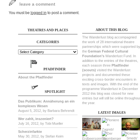
leave a comment
You must be
logged in
to post a comment.
ABOUT THIS BLOG
THEATRES AND PLACES
The Wanderlust blog accompagnied
CATEGORIES
the work of 28 international theatre
partnerships which were supported b
the
German Federal Cultural
Foundation’s
Wanderlust Fund. In
addition to the entries of the theatres,
each season three
Pfadfinder
PFADFINDER
(scouts)
visited the Wanderlust
projects and documented these
About the Pfadfinder
exciting cross-border encounters in
texts and images. With the end of the
programme Wanderlust in December
SPOTLIGHT
2012 this blog was closed for new
entries but will still be online throughou
Das Publikum: Annäherung an ein
the year.
komplexes Wesen
August 5, 2012, by Barbara Behrendt
LATEST IMAGES
Wer zahlt, inszeniert?
July 16, 2012, by Tobi Mueller
Scherzinfarkte
May 30, 2012, by Stefan Keim