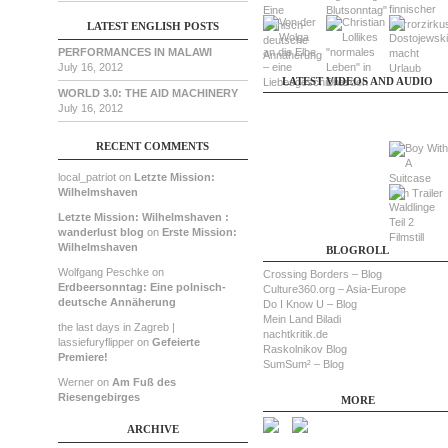
LATEST ENGLISH POSTS
PERFORMANCES IN MALAWI
July 16, 2012
LATEST VIDEOS AND AUDIO
WORLD 3.0: THE AID MACHINERY
July 16, 2012
RECENT COMMENTS
local_patriot on
Letzte Mission:
Wilhelmshaven
Letzte Mission: Wilhelmshaven :
wanderlust blog
on
Erste Mission:
Wilhelmshaven
BLOGROLL
Wolfgang Peschke on
Crossing Borders – Blog
Erdbeersonntag: Eine polnisch-
Culture360.org – Asia-Europe
deutsche Annäherung
Do I Know U – Blog
Mein Land Biladi
the last days in Zagreb |
nachtkritik.de
lassiefuryflipper on
Gefeierte
Raskolnikov Blog
Premiere!
SumSum² – Blog
Werner on
Am Fuß des
Riesengebirges
MORE
ARCHIVE