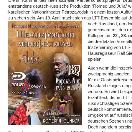
Die im Rahmen des internationalen Partnerschaftsprojekts “
Dru
entstandene deutsch-russische Produktion “Romeo und Julia” wi
karelischen Nationaltheater Petrozavodsk in einem letzten Auff
zu sehen sein. Am 19. April macht sich das LTT-Ensemble auf 
nach Russland, um dor
gemeinsam mit den ru
Kollegen am
22., 23. u
die drei letzten Vorstel
Inszenierung von LTT-
Hausregisseur Ralf Sie
spielen.
Auch wenn die Inszeni
zweisprachig angelegt 
für die Gastspielreise 
Russland einiges umg
werden. So wird beispi
Erzähltext, der im LTT 
russischlastigen Szene
deutsch kommentierte,
umgekehrt auf russisch
deutschen Szenen unte
Doch nachdem bereits 