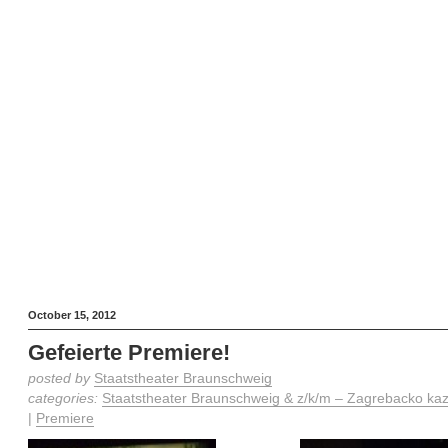
October 15, 2012
Gefeierte Premiere!
posted by
Staatstheater Braunschweig
categories:
Staatstheater Braunschweig & z/k/m – Zagrebacko kaza
|
Premiere