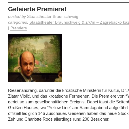
Gefeierte Premiere!
posted by
Staatstheater Braunschweig
categories:
Staatstheater Braunschweig & z/k/m – Zagrebacko kaza
|
Premiere
Riesenandrang, darunter die kroatische Ministerin für Kultur, Dr.
Zlatar Violić, und das kroatische Fernsehen. Die Premiere von “Y
geriet so zum gesellschaftlichen Ereignis. Dabei fasst die Seite
Großen Hauses, wo “Yellow Line” am Samstagabend aufgeführt
offiziell lediglich 146 Zuschauer. Gesehen haben das neue Stück 
Zeh und Charlotte Roos allerdings rund 200 Besucher.