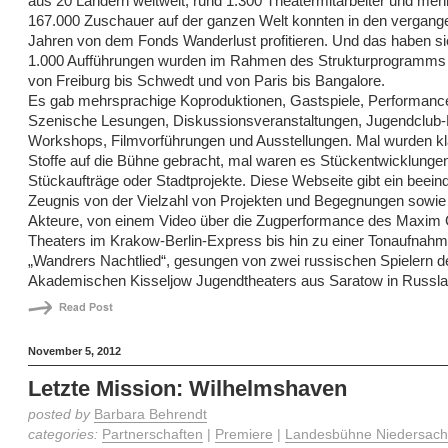
aus 20 Ländern weltweit, rund 1.300 Theatermitarbeiter und mehr
167.000 Zuschauer auf der ganzen Welt konnten in den vergang
Jahren von dem Fonds Wanderlust profitieren. Und das haben s
1.000 Aufführungen wurden im Rahmen des Strukturprogramms 
von Freiburg bis Schwedt und von Paris bis Bangalore.
Es gab mehrsprachige Koproduktionen, Gastspiele, Performanc
Szenische Lesungen, Diskussionsveranstaltungen, Jugendclub-P
Workshops, Filmvorführungen und Ausstellungen. Mal wurden k
Stoffe auf die Bühne gebracht, mal waren es Stückentwicklungen
Stückaufträge oder Stadtprojekte. Diese Webseite gibt ein beei
Zeugnis von der Vielzahl von Projekten und Begegnungen sowie 
Akteure, von einem Video über die Zugperformance des Maxim 
Theaters im Krakow-Berlin-Express bis hin zu einer Tonaufnah
„Wandrers Nachtlied“, gesungen von zwei russischen Spielern d
Akademischen Kisseljow Jugendtheaters aus Saratow in Russla
November 5, 2012
Letzte Mission: Wilhelmshaven
posted by
Barbara Behrendt
categories:
Partnerschaften
|
Premiere
|
Landesbühne Niedersach