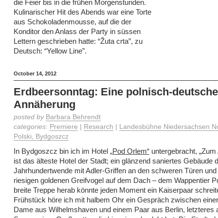
die Feier bis in die frühen Morgenstunden.
Kulinarischer Hit des Abends war eine Torte
aus Schokoladenmousse, auf die der
Konditor den Anlass der Party in süssen
Lettern geschrieben hatte: “Žuta crta”, zu
Deutsch: “Yellow Line”.
October 14, 2012
Erdbeersonntag: Eine polnisch-deutsche
Annäherung
posted by
Barbara Behrendt
categories:
Premiere
|
Research
|
Landesbühne Niedersachsen No
Polski, Bydgoszcz
In Bydgoszcz bin ich im Hotel
„Pod Orlem“
untergebracht, „Zum 
ist das älteste Hotel der Stadt; ein glänzend saniertes Gebäude 
Jahrhundertwende mit Adler-Griffen an den schweren Türen und
riesigen goldenen Greifvogel auf dem Dach – dem Wappentier Po
breite Treppe herab könnte jeden Moment ein Kaiserpaar schrei
Frühstück höre ich mit halbem Ohr ein Gespräch zwischen einer
Dame aus Wilhelmshaven und einem Paar aus Berlin, letzteres 