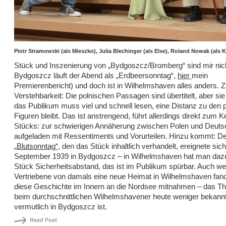
Piotr Stramowski (als Mieszko), Julia Blechinger (als Else), Roland Nowak (als 
Stück und Inszenierung von „Bydgoszcz/Bromberg“ sind mir nich
Bydgoszcz läuft der Abend als „Erdbeersonntag“,
hier
mein
Premierenbericht) und doch ist in Wilhelmshaven alles anders. 
Verstehbarkeit: Die polnischen Passagen sind übertitelt, aber sie 
das Publikum muss viel und schnell lesen, eine Distanz zu den 
Figuren bleibt. Das ist anstrengend, führt allerdings direkt zum K
Stücks: zur schwierigen Annäherung zwischen Polen und Deutsc
aufgeladen mit Ressentiments und Vorurteilen. Hinzu kommt: De
„Blutsonntag“
, den das Stück inhaltlich verhandelt, ereignete sic
September 1939 in Bydgoszcz – in Wilhelmshaven hat man dazu
Stück Sicherheitsabstand, das ist im Publikum spürbar. Auch we
Vertriebene von damals eine neue Heimat in Wilhelmshaven fan
diese Geschichte im Innern an die Nordsee mitnahmen – das Th
beim durchschnittlichen Wilhelmshavener heute weniger bekannt
vermutlich in Bydgoszcz ist.