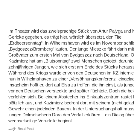
Im Theater wird das zweisprachige Stück von Artur Palyga und 
Gericke gegeben, es trägt hier, wörtlich übersetzt, den Titel
„Erdbeersonntag“
. In Wilhelmshaven wird es im November schlic
„Bydgoszcz/Bromberg“
laufen. Der junge Mieszko fährt darin mi
Großvater zum ersten Mal von Bydgoszcz nach Deutschland. 
Kazimierz hat am „Blutsonntag“ zwei Menschen getötet, darunte
zehnjährigen Jungen, wie sich erst am Ende des Stücks herausst
Während des Kriegs wurde er von den Deutschen im KZ internier
nun in Wilhelmshaven zu einer „Versöhnungskonferenz“ eingela
Insgeheim hofft er, dort auf Elsa zu treffen, die ihn einst, als ju
vor den Deutschen versteckte und später flüchtete. Doch die be
verfehlen sich. Bei einem Abstecher ins Einkaufszentrum rastet
plötzlich aus, und Kazimierz bedroht dort mit seinem (nicht gela
Gewehr einen jodelnden Bayern. In der Untersuchungshaft mus
jungen Dolmetscherin Dora den Vorfall erklären – ein Dialog über
wechselseitige Vorurteile beginnt.