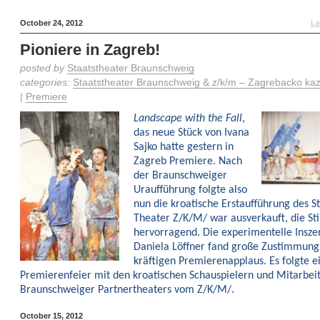
October 24, 2012
Le
Pioniere in Zagreb!
posted by
Staatstheater Braunschweig
categories:
Staatstheater Braunschweig & z/k/m – Zagrebacko kaza
|
Premiere
Landscape with the Fall
,
das neue Stück von Ivana
Sajko hatte gestern in
Zagreb Premiere. Nach
der Braunschweiger
Uraufführung folgte also
nun die kroatische Erstaufführung des S
Theater Z/K/M/ war ausverkauft, die S
hervorragend. Die experimentelle Insze
Daniela Löffner fand große Zustimmun
kräftigen Premierenapplaus. Es folgte e
Premierenfeier mit den kroatischen Schauspielern und Mitarbei
Braunschweiger Partnertheaters vom Z/K/M/.
October 15, 2012