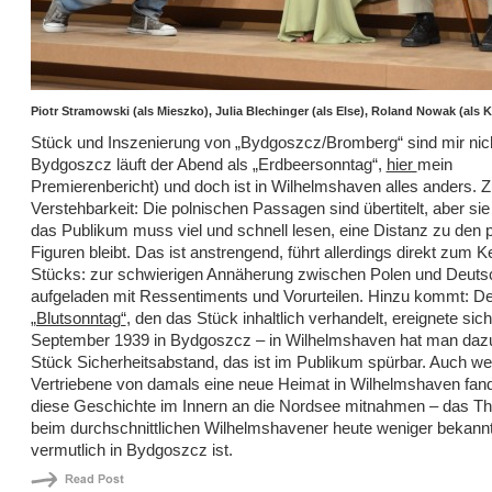
Piotr Stramowski (als Mieszko), Julia Blechinger (als Else), Roland Nowak (als 
Stück und Inszenierung von „Bydgoszcz/Bromberg“ sind mir nich
Bydgoszcz läuft der Abend als „Erdbeersonntag“,
hier
mein
Premierenbericht) und doch ist in Wilhelmshaven alles anders. 
Verstehbarkeit: Die polnischen Passagen sind übertitelt, aber sie 
das Publikum muss viel und schnell lesen, eine Distanz zu den 
Figuren bleibt. Das ist anstrengend, führt allerdings direkt zum K
Stücks: zur schwierigen Annäherung zwischen Polen und Deutsc
aufgeladen mit Ressentiments und Vorurteilen. Hinzu kommt: De
„Blutsonntag“
, den das Stück inhaltlich verhandelt, ereignete sic
September 1939 in Bydgoszcz – in Wilhelmshaven hat man dazu
Stück Sicherheitsabstand, das ist im Publikum spürbar. Auch we
Vertriebene von damals eine neue Heimat in Wilhelmshaven fan
diese Geschichte im Innern an die Nordsee mitnahmen – das Th
beim durchschnittlichen Wilhelmshavener heute weniger bekannt
vermutlich in Bydgoszcz ist.