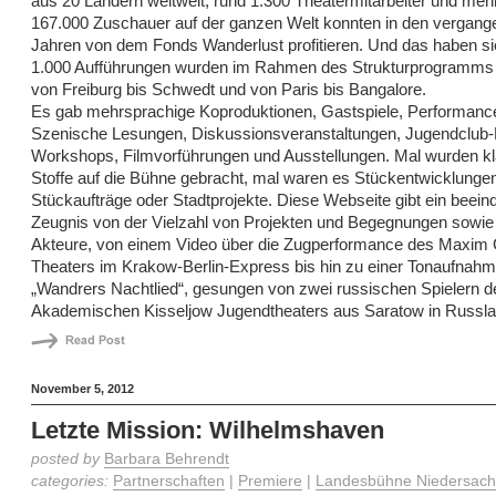
aus 20 Ländern weltweit, rund 1.300 Theatermitarbeiter und mehr
167.000 Zuschauer auf der ganzen Welt konnten in den vergang
Jahren von dem Fonds Wanderlust profitieren. Und das haben s
1.000 Aufführungen wurden im Rahmen des Strukturprogramms 
von Freiburg bis Schwedt und von Paris bis Bangalore.
Es gab mehrsprachige Koproduktionen, Gastspiele, Performanc
Szenische Lesungen, Diskussionsveranstaltungen, Jugendclub-P
Workshops, Filmvorführungen und Ausstellungen. Mal wurden k
Stoffe auf die Bühne gebracht, mal waren es Stückentwicklungen
Stückaufträge oder Stadtprojekte. Diese Webseite gibt ein beei
Zeugnis von der Vielzahl von Projekten und Begegnungen sowie 
Akteure, von einem Video über die Zugperformance des Maxim 
Theaters im Krakow-Berlin-Express bis hin zu einer Tonaufnah
„Wandrers Nachtlied“, gesungen von zwei russischen Spielern d
Akademischen Kisseljow Jugendtheaters aus Saratow in Russla
November 5, 2012
Letzte Mission: Wilhelmshaven
posted by
Barbara Behrendt
categories:
Partnerschaften
|
Premiere
|
Landesbühne Niedersach