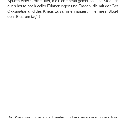
Spuren einer Großmutter, die hier einmal gelebt hat. Die Stadt, de
auch heute noch voller Erinnerungen und Fragen, die mit der Ge
Okkupation und des Kriegs zusammenhängen. (
Hier
mein Blog-B
den „Blutsonntag“.)
Der Weg vom Hotel zum
Theater
führt vorbei an prächtigen, fris