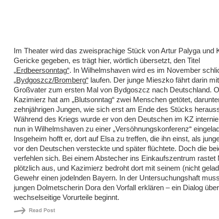
Im Theater wird das zweisprachige Stück von Artur Palyga und 
Gericke gegeben, es trägt hier, wörtlich übersetzt, den Titel
„Erdbeersonntag“
. In Wilhelmshaven wird es im November schlic
„Bydgoszcz/Bromberg“
laufen. Der junge Mieszko fährt darin mi
Großvater zum ersten Mal von Bydgoszcz nach Deutschland. 
Kazimierz hat am „Blutsonntag“ zwei Menschen getötet, darunte
zehnjährigen Jungen, wie sich erst am Ende des Stücks herausst
Während des Kriegs wurde er von den Deutschen im KZ internier
nun in Wilhelmshaven zu einer „Versöhnungskonferenz“ eingela
Insgeheim hofft er, dort auf Elsa zu treffen, die ihn einst, als ju
vor den Deutschen versteckte und später flüchtete. Doch die be
verfehlen sich. Bei einem Abstecher ins Einkaufszentrum rastet
plötzlich aus, und Kazimierz bedroht dort mit seinem (nicht gela
Gewehr einen jodelnden Bayern. In der Untersuchungshaft mus
jungen Dolmetscherin Dora den Vorfall erklären – ein Dialog über
wechselseitige Vorurteile beginnt.