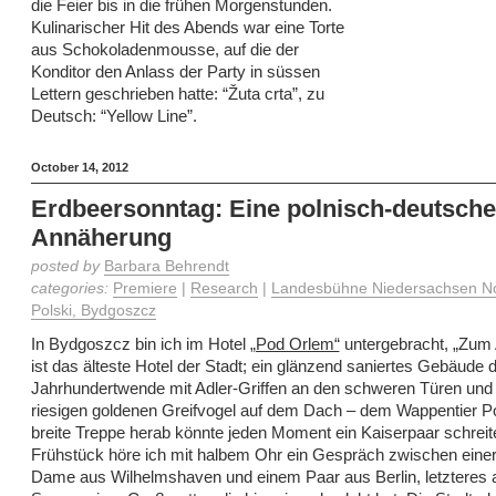
die Feier bis in die frühen Morgenstunden.
Kulinarischer Hit des Abends war eine Torte
aus Schokoladenmousse, auf die der
Konditor den Anlass der Party in süssen
Lettern geschrieben hatte: “Žuta crta”, zu
Deutsch: “Yellow Line”.
October 14, 2012
Erdbeersonntag: Eine polnisch-deutsche
Annäherung
posted by
Barbara Behrendt
categories:
Premiere
|
Research
|
Landesbühne Niedersachsen No
Polski, Bydgoszcz
In Bydgoszcz bin ich im Hotel
„Pod Orlem“
untergebracht, „Zum 
ist das älteste Hotel der Stadt; ein glänzend saniertes Gebäude 
Jahrhundertwende mit Adler-Griffen an den schweren Türen und
riesigen goldenen Greifvogel auf dem Dach – dem Wappentier Po
breite Treppe herab könnte jeden Moment ein Kaiserpaar schrei
Frühstück höre ich mit halbem Ohr ein Gespräch zwischen einer
Dame aus Wilhelmshaven und einem Paar aus Berlin, letzteres 