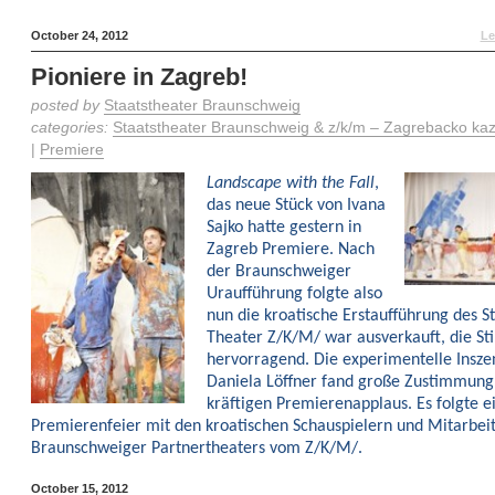
October 24, 2012
Le
Pioniere in Zagreb!
posted by
Staatstheater Braunschweig
categories:
Staatstheater Braunschweig & z/k/m – Zagrebacko kaza
|
Premiere
Landscape with the Fall
,
das neue Stück von Ivana
Sajko hatte gestern in
Zagreb Premiere. Nach
der Braunschweiger
Uraufführung folgte also
nun die kroatische Erstaufführung des S
Theater Z/K/M/ war ausverkauft, die S
hervorragend. Die experimentelle Insze
Daniela Löffner fand große Zustimmun
kräftigen Premierenapplaus. Es folgte e
Premierenfeier mit den kroatischen Schauspielern und Mitarbei
Braunschweiger Partnertheaters vom Z/K/M/.
October 15, 2012