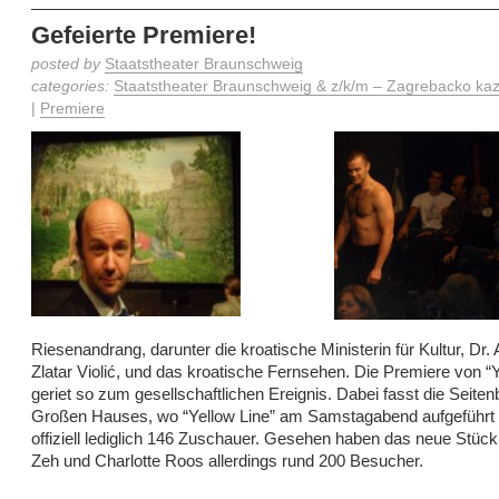
Gefeierte Premiere!
posted by
Staatstheater Braunschweig
categories:
Staatstheater Braunschweig & z/k/m – Zagrebacko kaza
|
Premiere
Riesenandrang, darunter die kroatische Ministerin für Kultur, Dr.
Zlatar Violić, und das kroatische Fernsehen. Die Premiere von “Y
geriet so zum gesellschaftlichen Ereignis. Dabei fasst die Seite
Großen Hauses, wo “Yellow Line” am Samstagabend aufgeführt
offiziell lediglich 146 Zuschauer. Gesehen haben das neue Stück 
Zeh und Charlotte Roos allerdings rund 200 Besucher.