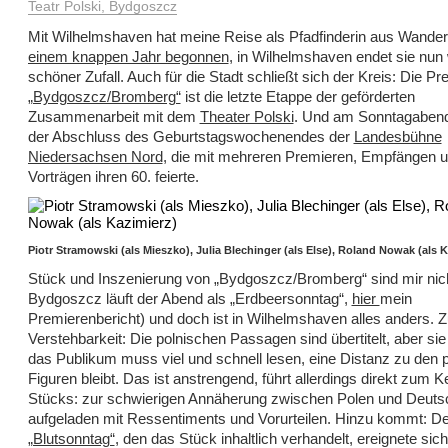
Teatr Polski, Bydgoszcz
Mit Wilhelmshaven hat meine Reise als Pfadfinderin aus Wander
einem knappen Jahr begonnen
, in Wilhelmshaven endet sie nun 
schöner Zufall. Auch für die Stadt schließt sich der Kreis: Die P
„Bydgoszcz/Bromberg“
ist die letzte Etappe der geförderten
Zusammenarbeit mit dem
Theater Polski
. Und am Sonntagabend 
der Abschluss des Geburtstagswochenendes der
Landesbühne
Niedersachsen Nord
, die mit mehreren Premieren, Empfängen 
Vorträgen ihren 60. feierte.
Piotr Stramowski (als Mieszko), Julia Blechinger (als Else), Roland Nowak (als 
Stück und Inszenierung von „Bydgoszcz/Bromberg“ sind mir nich
Bydgoszcz läuft der Abend als „Erdbeersonntag“,
hier
mein
Premierenbericht) und doch ist in Wilhelmshaven alles anders. 
Verstehbarkeit: Die polnischen Passagen sind übertitelt, aber sie 
das Publikum muss viel und schnell lesen, eine Distanz zu den 
Figuren bleibt. Das ist anstrengend, führt allerdings direkt zum K
Stücks: zur schwierigen Annäherung zwischen Polen und Deutsc
aufgeladen mit Ressentiments und Vorurteilen. Hinzu kommt: De
„Blutsonntag“
, den das Stück inhaltlich verhandelt, ereignete sic