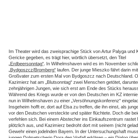
Im Theater wird das zweisprachige Stück von Artur Palyga und 
Gericke gegeben, es trägt hier, wörtlich übersetzt, den Titel
„Erdbeersonntag“
. In Wilhelmshaven wird es im November schlic
„Bydgoszcz/Bromberg“
laufen. Der junge Mieszko fährt darin mi
Großvater zum ersten Mal von Bydgoszcz nach Deutschland. 
Kazimierz hat am „Blutsonntag“ zwei Menschen getötet, darunte
zehnjährigen Jungen, wie sich erst am Ende des Stücks herausst
Während des Kriegs wurde er von den Deutschen im KZ internier
nun in Wilhelmshaven zu einer „Versöhnungskonferenz“ eingela
Insgeheim hofft er, dort auf Elsa zu treffen, die ihn einst, als ju
vor den Deutschen versteckte und später flüchtete. Doch die be
verfehlen sich. Bei einem Abstecher ins Einkaufszentrum rastet
plötzlich aus, und Kazimierz bedroht dort mit seinem (nicht gela
Gewehr einen jodelnden Bayern. In der Untersuchungshaft mus
jungen Dolmetscherin Dora den Vorfall erklären – ein Dialog über