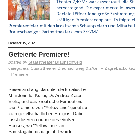
Theater Z/K/M/ war ausverkauft, die S
hervorragend. Die experimentelle Insze
Daniela Löffner fand große Zustimmun
kräftigen Premierenapplaus. Es folgte e
Premierenfeier mit den kroatischen Schauspielern und Mitarbei
Braunschweiger Partnertheaters vom Z/K/M/.
October 15, 2012
Gefeierte Premiere!
posted by
Staatstheater Braunschweig
categories:
Staatstheater Braunschweig & z/k/m – Zagrebacko kaza
|
Premiere
Riesenandrang, darunter die kroatische
Ministerin für Kultur, Dr. Andrea Zlatar
Violić, und das kroatische Fernsehen.
Die Premiere von “Yellow Line” geriet so
zum gesellschaftlichen Ereignis. Dabei
fasst die Seitenbühne des Großen
Hauses, wo “Yellow Line” am
Samstagabend aufgeführt wurde,