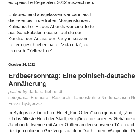
europäische Regietalent 2012 auszeichnen.
Entsprechend ausgelassen war dann auch
die Feier bis in die frühen Morgenstunden.
Kulinarischer Hit des Abends war eine Torte
aus Schokoladenmousse, auf die der
Konditor den Anlass der Party in süssen
Lettern geschrieben hatte: “Žuta crta”, zu
Deutsch: “Yellow Line”.
October 14, 2012
Erdbeersonntag: Eine polnisch-deutsche
Annäherung
posted by
Barbara Behrendt
categories:
Premiere
|
Research
|
Landesbühne Niedersachsen No
Polski, Bydgoszcz
In Bydgoszcz bin ich im Hotel
„Pod Orlem“
untergebracht, „Zum 
ist das älteste Hotel der Stadt; ein glänzend saniertes Gebäude 
Jahrhundertwende mit Adler-Griffen an den schweren Türen und
riesigen goldenen Greifvogel auf dem Dach – dem Wappentier Po