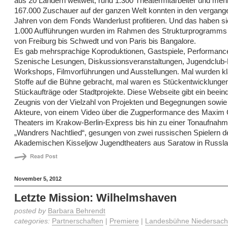
aus 20 Ländern weltweit, rund 1.300 Theatermitarbeiter und mehr
167.000 Zuschauer auf der ganzen Welt konnten in den vergang
Jahren von dem Fonds Wanderlust profitieren. Und das haben s
1.000 Aufführungen wurden im Rahmen des Strukturprogramms 
von Freiburg bis Schwedt und von Paris bis Bangalore.
Es gab mehrsprachige Koproduktionen, Gastspiele, Performanc
Szenische Lesungen, Diskussionsveranstaltungen, Jugendclub-P
Workshops, Filmvorführungen und Ausstellungen. Mal wurden k
Stoffe auf die Bühne gebracht, mal waren es Stückentwicklungen
Stückaufträge oder Stadtprojekte. Diese Webseite gibt ein beei
Zeugnis von der Vielzahl von Projekten und Begegnungen sowie 
Akteure, von einem Video über die Zugperformance des Maxim 
Theaters im Krakow-Berlin-Express bis hin zu einer Tonaufnah
„Wandrers Nachtlied“, gesungen von zwei russischen Spielern d
Akademischen Kisseljow Jugendtheaters aus Saratow in Russla
November 5, 2012
Letzte Mission: Wilhelmshaven
posted by
Barbara Behrendt
categories:
Partnerschaften
|
Premiere
|
Landesbühne Niedersach