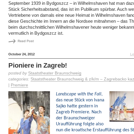
September 1939 in Bydgoszcz – in Wilhelmshaven hat man dazu
Stück Sicherheitsabstand, das ist im Publikum spürbar. Auch we
Vertriebene von damals eine neue Heimat in Wilhelmshaven fan
diese Geschichte im Innern an die Nordsee mitnahmen – das Th
beim durchschnittlichen Wilhelmshavener heute weniger bekannt
vermutlich in Bydgoszcz ist.
October 24, 2012
Le
Pioniere in Zagreb!
posted by
Staatstheater Braunschweig
categories:
Staatstheater Braunschweig & z/k/m – Zagrebacko kaza
|
Premiere
Landscape with the Fall
,
das neue Stück von Ivana
Sajko hatte gestern in
Zagreb Premiere. Nach
der Braunschweiger
Uraufführung folgte also
nun die kroatische Erstaufführung des S