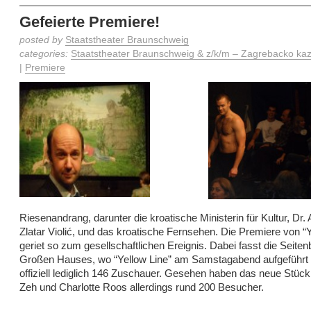
Gefeierte Premiere!
posted by
Staatstheater Braunschweig
categories:
Staatstheater Braunschweig & z/k/m – Zagrebacko kaza
|
Premiere
Riesenandrang, darunter die kroatische Ministerin für Kultur, Dr.
Zlatar Violić, und das kroatische Fernsehen. Die Premiere von “Y
geriet so zum gesellschaftlichen Ereignis. Dabei fasst die Seite
Großen Hauses, wo “Yellow Line” am Samstagabend aufgeführt
offiziell lediglich 146 Zuschauer. Gesehen haben das neue Stück 
Zeh und Charlotte Roos allerdings rund 200 Besucher.