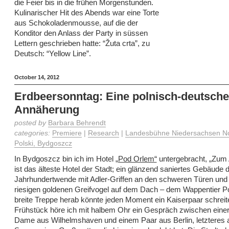
die Feier bis in die frühen Morgenstunden.
Kulinarischer Hit des Abends war eine Torte
aus Schokoladenmousse, auf die der
Konditor den Anlass der Party in süssen
Lettern geschrieben hatte: “Žuta crta”, zu
Deutsch: “Yellow Line”.
October 14, 2012
Erdbeersonntag: Eine polnisch-deutsche
Annäherung
posted by
Barbara Behrendt
categories:
Premiere
|
Research
|
Landesbühne Niedersachsen No
Polski, Bydgoszcz
In Bydgoszcz bin ich im Hotel
„Pod Orlem“
untergebracht, „Zum 
ist das älteste Hotel der Stadt; ein glänzend saniertes Gebäude 
Jahrhundertwende mit Adler-Griffen an den schweren Türen und
riesigen goldenen Greifvogel auf dem Dach – dem Wappentier Po
breite Treppe herab könnte jeden Moment ein Kaiserpaar schrei
Frühstück höre ich mit halbem Ohr ein Gespräch zwischen einer
Dame aus Wilhelmshaven und einem Paar aus Berlin, letzteres 