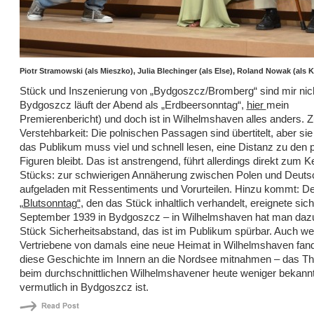
Piotr Stramowski (als Mieszko), Julia Blechinger (als Else), Roland Nowak (als 
Stück und Inszenierung von „Bydgoszcz/Bromberg“ sind mir nich
Bydgoszcz läuft der Abend als „Erdbeersonntag“,
hier
mein
Premierenbericht) und doch ist in Wilhelmshaven alles anders. 
Verstehbarkeit: Die polnischen Passagen sind übertitelt, aber sie 
das Publikum muss viel und schnell lesen, eine Distanz zu den 
Figuren bleibt. Das ist anstrengend, führt allerdings direkt zum K
Stücks: zur schwierigen Annäherung zwischen Polen und Deutsc
aufgeladen mit Ressentiments und Vorurteilen. Hinzu kommt: De
„Blutsonntag“
, den das Stück inhaltlich verhandelt, ereignete sic
September 1939 in Bydgoszcz – in Wilhelmshaven hat man dazu
Stück Sicherheitsabstand, das ist im Publikum spürbar. Auch we
Vertriebene von damals eine neue Heimat in Wilhelmshaven fan
diese Geschichte im Innern an die Nordsee mitnahmen – das Th
beim durchschnittlichen Wilhelmshavener heute weniger bekannt
vermutlich in Bydgoszcz ist.