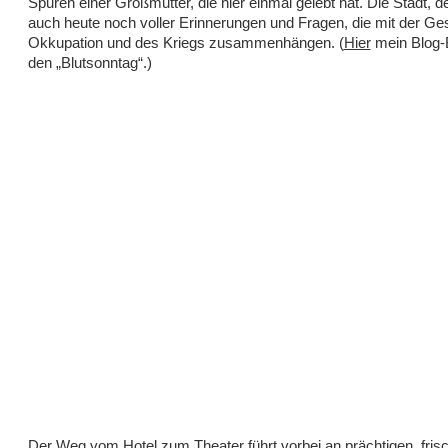
Spuren einer Großmutter, die hier einmal gelebt hat. Die Stadt, de
auch heute noch voller Erinnerungen und Fragen, die mit der Ge
Okkupation und des Kriegs zusammenhängen. (
Hier
mein Blog-B
den „Blutsonntag“.)
Der Weg vom Hotel zum
Theater
führt vorbei an prächtigen, fris