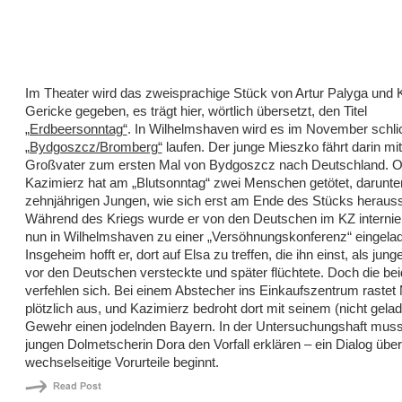
Im Theater wird das zweisprachige Stück von Artur Palyga und 
Gericke gegeben, es trägt hier, wörtlich übersetzt, den Titel
„Erdbeersonntag“
. In Wilhelmshaven wird es im November schlic
„Bydgoszcz/Bromberg“
laufen. Der junge Mieszko fährt darin mi
Großvater zum ersten Mal von Bydgoszcz nach Deutschland. 
Kazimierz hat am „Blutsonntag“ zwei Menschen getötet, darunte
zehnjährigen Jungen, wie sich erst am Ende des Stücks herausst
Während des Kriegs wurde er von den Deutschen im KZ internier
nun in Wilhelmshaven zu einer „Versöhnungskonferenz“ eingela
Insgeheim hofft er, dort auf Elsa zu treffen, die ihn einst, als ju
vor den Deutschen versteckte und später flüchtete. Doch die be
verfehlen sich. Bei einem Abstecher ins Einkaufszentrum rastet
plötzlich aus, und Kazimierz bedroht dort mit seinem (nicht gela
Gewehr einen jodelnden Bayern. In der Untersuchungshaft mus
jungen Dolmetscherin Dora den Vorfall erklären – ein Dialog über
wechselseitige Vorurteile beginnt.