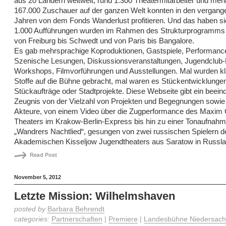
aus 20 Ländern weltweit, rund 1.300 Theatermitarbeiter und mehr
167.000 Zuschauer auf der ganzen Welt konnten in den vergang
Jahren von dem Fonds Wanderlust profitieren. Und das haben s
1.000 Aufführungen wurden im Rahmen des Strukturprogramms 
von Freiburg bis Schwedt und von Paris bis Bangalore.
Es gab mehrsprachige Koproduktionen, Gastspiele, Performanc
Szenische Lesungen, Diskussionsveranstaltungen, Jugendclub-P
Workshops, Filmvorführungen und Ausstellungen. Mal wurden k
Stoffe auf die Bühne gebracht, mal waren es Stückentwicklungen
Stückaufträge oder Stadtprojekte. Diese Webseite gibt ein beei
Zeugnis von der Vielzahl von Projekten und Begegnungen sowie 
Akteure, von einem Video über die Zugperformance des Maxim 
Theaters im Krakow-Berlin-Express bis hin zu einer Tonaufnah
„Wandrers Nachtlied“, gesungen von zwei russischen Spielern d
Akademischen Kisseljow Jugendtheaters aus Saratow in Russla
November 5, 2012
Letzte Mission: Wilhelmshaven
posted by
Barbara Behrendt
categories:
Partnerschaften
|
Premiere
|
Landesbühne Niedersach