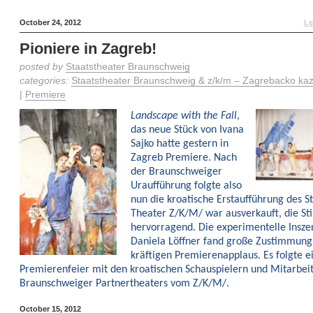
October 24, 2012
Le
Pioniere in Zagreb!
posted by
Staatstheater Braunschweig
categories:
Staatstheater Braunschweig & z/k/m – Zagrebacko kaza
|
Premiere
Landscape with the Fall
,
das neue Stück von Ivana
Sajko hatte gestern in
Zagreb Premiere. Nach
der Braunschweiger
Uraufführung folgte also
nun die kroatische Erstaufführung des S
Theater Z/K/M/ war ausverkauft, die S
hervorragend. Die experimentelle Insze
Daniela Löffner fand große Zustimmun
kräftigen Premierenapplaus. Es folgte e
Premierenfeier mit den kroatischen Schauspielern und Mitarbei
Braunschweiger Partnertheaters vom Z/K/M/.
October 15, 2012