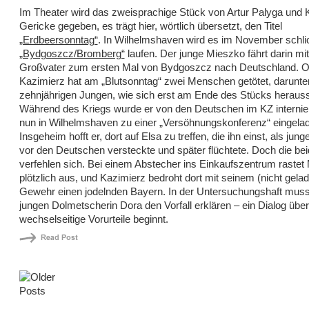
Im Theater wird das zweisprachige Stück von Artur Palyga und 
Gericke gegeben, es trägt hier, wörtlich übersetzt, den Titel
„Erdbeersonntag“
. In Wilhelmshaven wird es im November schlic
„Bydgoszcz/Bromberg“
laufen. Der junge Mieszko fährt darin mi
Großvater zum ersten Mal von Bydgoszcz nach Deutschland. 
Kazimierz hat am „Blutsonntag“ zwei Menschen getötet, darunte
zehnjährigen Jungen, wie sich erst am Ende des Stücks herausst
Während des Kriegs wurde er von den Deutschen im KZ internier
nun in Wilhelmshaven zu einer „Versöhnungskonferenz“ eingela
Insgeheim hofft er, dort auf Elsa zu treffen, die ihn einst, als ju
vor den Deutschen versteckte und später flüchtete. Doch die be
verfehlen sich. Bei einem Abstecher ins Einkaufszentrum rastet
plötzlich aus, und Kazimierz bedroht dort mit seinem (nicht gela
Gewehr einen jodelnden Bayern. In der Untersuchungshaft mus
jungen Dolmetscherin Dora den Vorfall erklären – ein Dialog über
wechselseitige Vorurteile beginnt.