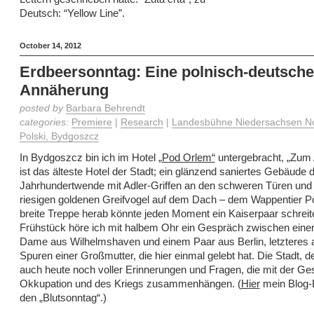
Deutsch: “Yellow Line”.
October 14, 2012
Erdbeersonntag: Eine polnisch-deutsche
Annäherung
posted by
Barbara Behrendt
categories:
Premiere
|
Research
|
Landesbühne Niedersachsen No
Polski, Bydgoszcz
In Bydgoszcz bin ich im Hotel
„Pod Orlem“
untergebracht, „Zum 
ist das älteste Hotel der Stadt; ein glänzend saniertes Gebäude 
Jahrhundertwende mit Adler-Griffen an den schweren Türen und
riesigen goldenen Greifvogel auf dem Dach – dem Wappentier Po
breite Treppe herab könnte jeden Moment ein Kaiserpaar schrei
Frühstück höre ich mit halbem Ohr ein Gespräch zwischen einer
Dame aus Wilhelmshaven und einem Paar aus Berlin, letzteres 
Spuren einer Großmutter, die hier einmal gelebt hat. Die Stadt, de
auch heute noch voller Erinnerungen und Fragen, die mit der Ge
Okkupation und des Kriegs zusammenhängen. (
Hier
mein Blog-B
den „Blutsonntag“.)