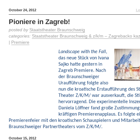
October 24, 2012
Le
Pioniere in Zagreb!
posted by
Staatstheater Braunschweig
categories:
Staatstheater Braunschweig & z/k/m – Zagrebacko kaza
|
Premiere
Landscape with the Fall
,
das neue Stück von Ivana
Sajko hatte gestern in
Zagreb Premiere. Nach
der Braunschweiger
Uraufführung folgte also
nun die kroatische Erstaufführung des S
Theater Z/K/M/ war ausverkauft, die S
hervorragend. Die experimentelle Insze
Daniela Löffner fand große Zustimmun
kräftigen Premierenapplaus. Es folgte e
Premierenfeier mit den kroatischen Schauspielern und Mitarbei
Braunschweiger Partnertheaters vom Z/K/M/.
October 15, 2012