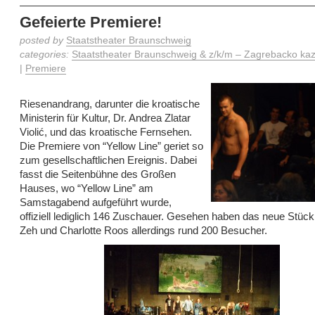
Gefeierte Premiere!
posted by
Staatstheater Braunschweig
categories:
Staatstheater Braunschweig & z/k/m – Zagrebacko kaza
|
Premiere
Riesenandrang, darunter die kroatische
Ministerin für Kultur, Dr. Andrea Zlatar
Violić, und das kroatische Fernsehen.
Die Premiere von “Yellow Line” geriet so
zum gesellschaftlichen Ereignis. Dabei
fasst die Seitenbühne des Großen
Hauses, wo “Yellow Line” am
Samstagabend aufgeführt wurde,
offiziell lediglich 146 Zuschauer. Gesehen haben das neue Stück 
Zeh und Charlotte Roos allerdings rund 200 Besucher.