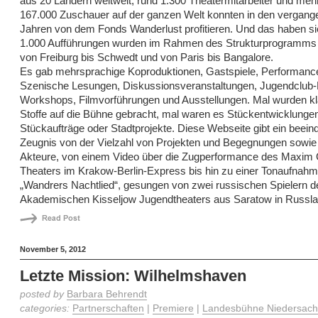
aus 20 Ländern weltweit, rund 1.300 Theatermitarbeiter und mehr
167.000 Zuschauer auf der ganzen Welt konnten in den vergang
Jahren von dem Fonds Wanderlust profitieren. Und das haben s
1.000 Aufführungen wurden im Rahmen des Strukturprogramms 
von Freiburg bis Schwedt und von Paris bis Bangalore.
Es gab mehrsprachige Koproduktionen, Gastspiele, Performanc
Szenische Lesungen, Diskussionsveranstaltungen, Jugendclub-P
Workshops, Filmvorführungen und Ausstellungen. Mal wurden k
Stoffe auf die Bühne gebracht, mal waren es Stückentwicklungen
Stückaufträge oder Stadtprojekte. Diese Webseite gibt ein beei
Zeugnis von der Vielzahl von Projekten und Begegnungen sowie 
Akteure, von einem Video über die Zugperformance des Maxim 
Theaters im Krakow-Berlin-Express bis hin zu einer Tonaufnah
„Wandrers Nachtlied“, gesungen von zwei russischen Spielern d
Akademischen Kisseljow Jugendtheaters aus Saratow in Russla
November 5, 2012
Letzte Mission: Wilhelmshaven
posted by
Barbara Behrendt
categories:
Partnerschaften
|
Premiere
|
Landesbühne Niedersach