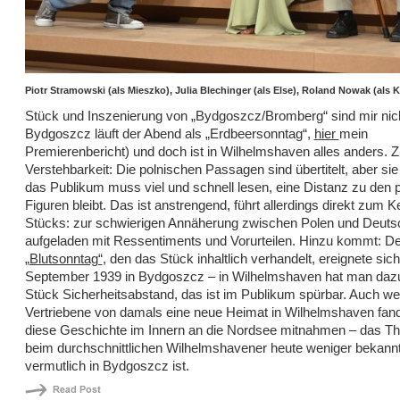
Piotr Stramowski (als Mieszko), Julia Blechinger (als Else), Roland Nowak (als 
Stück und Inszenierung von „Bydgoszcz/Bromberg“ sind mir nich
Bydgoszcz läuft der Abend als „Erdbeersonntag“,
hier
mein
Premierenbericht) und doch ist in Wilhelmshaven alles anders. 
Verstehbarkeit: Die polnischen Passagen sind übertitelt, aber sie 
das Publikum muss viel und schnell lesen, eine Distanz zu den 
Figuren bleibt. Das ist anstrengend, führt allerdings direkt zum K
Stücks: zur schwierigen Annäherung zwischen Polen und Deutsc
aufgeladen mit Ressentiments und Vorurteilen. Hinzu kommt: De
„Blutsonntag“
, den das Stück inhaltlich verhandelt, ereignete sic
September 1939 in Bydgoszcz – in Wilhelmshaven hat man dazu
Stück Sicherheitsabstand, das ist im Publikum spürbar. Auch we
Vertriebene von damals eine neue Heimat in Wilhelmshaven fan
diese Geschichte im Innern an die Nordsee mitnahmen – das Th
beim durchschnittlichen Wilhelmshavener heute weniger bekannt
vermutlich in Bydgoszcz ist.